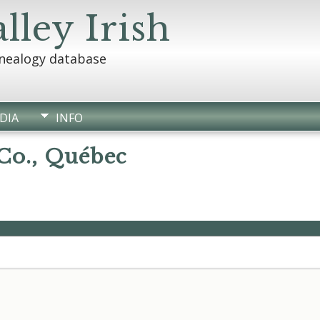
lley Irish
enealogy database
DIA
INFO
 Co., Québec