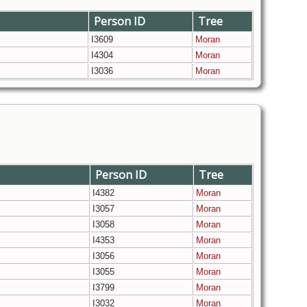
Person ID
Tree
I3609
Moran
I4304
Moran
I3036
Moran
Person ID
Tree
I4382
Moran
I3057
Moran
I3058
Moran
I4353
Moran
I3056
Moran
I3055
Moran
I3799
Moran
I3032
Moran