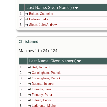
Last Name, Given Name(s)
1
Bolton, Catherine
2
Dubeau, Felix
3
Sloan, John Andrew
Christened
Matches 1 to 24 of 24
Last Name, Given Name(s)
1
Bell, Richard
2
Cunningham, Patrick
3
Cunningham, Patrick
4
Dubeau, Isidore
5
Finnerty, Jane
6
Finnerty, Peter
7
Killeen, Denis
8
Ladéroute, Michel