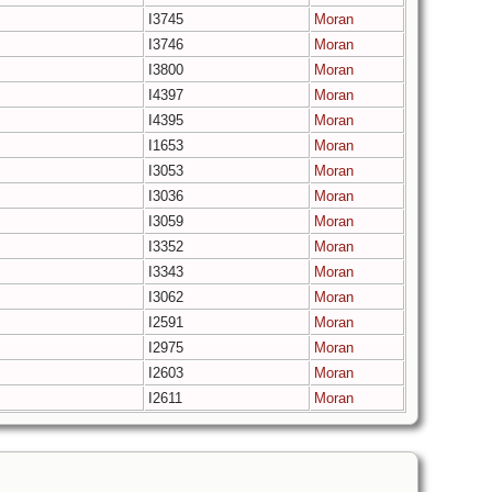
I3745
Moran
I3746
Moran
I3800
Moran
I4397
Moran
I4395
Moran
I1653
Moran
I3053
Moran
I3036
Moran
I3059
Moran
I3352
Moran
I3343
Moran
I3062
Moran
I2591
Moran
I2975
Moran
I2603
Moran
I2611
Moran