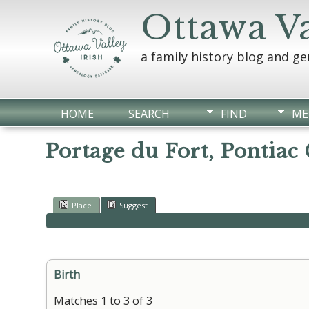
Ottawa Va
a family history blog and g
HOME
SEARCH
FIND
ME
Portage du Fort, Pontiac
Place
Suggest
Birth
Matches 1 to 3 of 3