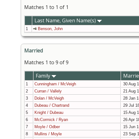
Matches 1 to 1 of 1
Last Name, Given Name(s)
1
Benson, John
Married
Matches 1 to 9 of 9
Family
Marri
1
Cunningham / McVeigh
30 Aug 
2
Curran / Vallely
21 Aug 
3
Dolan / McVeigh
28 Jan 1
4
Dubeau / Chartrand
29 Jul 1
5
Knight / Dubeau
15 Aug 
6
McCormick / Ryan
26 Apr 1
7
Moyle / Odber
15 Jun 1
8
Mullins / Moyle
23 Sep 